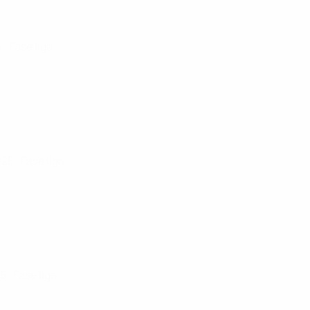
5
· Fase liga
025
· Fase liga
25
· Fase liga