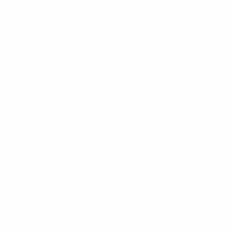
25
· Fase liga
025
· Fase liga
25
· Fase liga