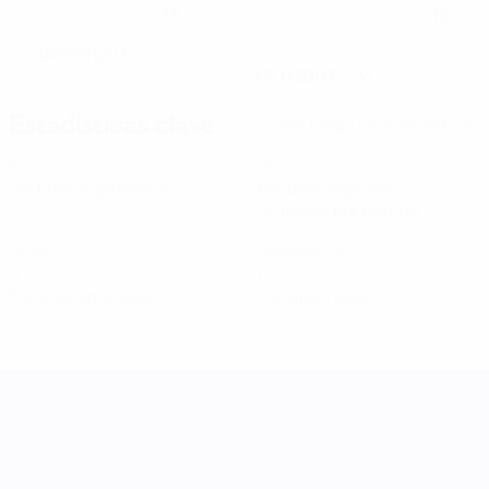
13
16
NÚMERO CON EL EQUIPO
NÚMERO CON LA SELECCIÓN
Bielorrusia
PAÍS
FECHA DE NACIMIENTO
13/1/2003 (23)
Estadísticas clave
Ver todas las estadísticas
5
204
Partidos disputados
Minutos jugados
34 media por partido
0
0
Goles
Asistencias
0
0
Tarjetas amarillas
Tarjetas rojas
UEFA Women's Nations League