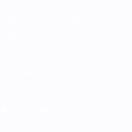
Partidos
Equipos
Grupos
Noticias
Datos
Sobre
VISITE
TAMBIÉN
UEFA.com
Fundación de la
UEFA
ELEGIR IDIOMA
Español
English
Français
Deutsch
Русский
Español
Italiano
Português
Descarga la app oficial
Privacidad