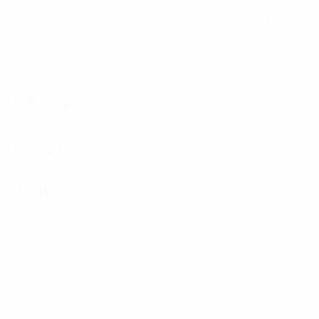
Partidos disputados
Minutos jugados
28,13 media por partido
0
0
Goles
Tarjetas amarillas
0
Tarjetas rojas
Defensa
Distribución
Ataque