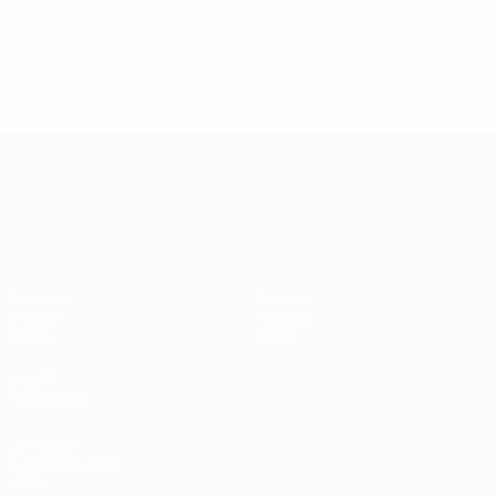
Amonestaciones
0
0
Tarjetas amarillas
Tarjetas rojas
UEFA Women's Nations League
Partidos
Equipos
Grupos
Noticias
Datos
Sobre
VISITE
TAMBIÉN
UEFA.com
Fundación de la
UEFA