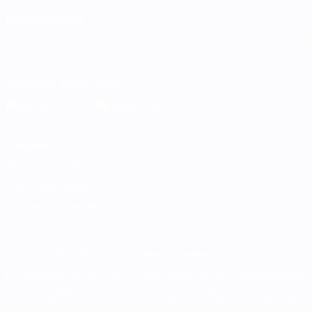
ELEGIR IDIOMA
Español
English
Français
Deutsch
Русский
Español
Italiano
Português
Descarga la app oficial
Privacidad
Términos y condiciones
Política de cookies
Ajustes de privacidad
© 1998-2026 UEFA. Todos los derechos reservados
La palabra UEFA, el logo de la UEFA y todas las marcas relacionadas
con las competiciones de la UEFA están protegidas por las marcas
registradas y/o por el copyright de UEFA. Se prohíbe el uso de estas