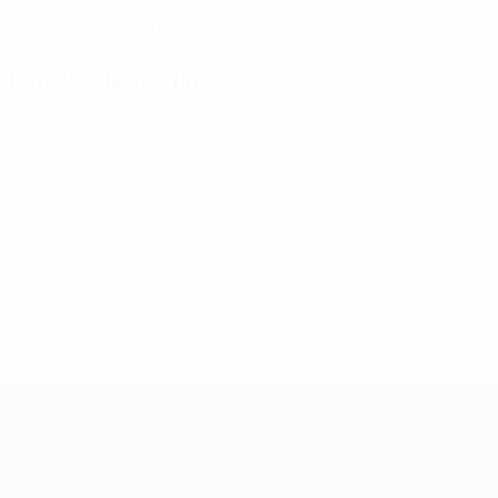
16/7/2003 (23)
FECHA DE NACIMIENTO
Estadísticas clave
0
Tarjetas amarillas
UEFA Women's Nations League