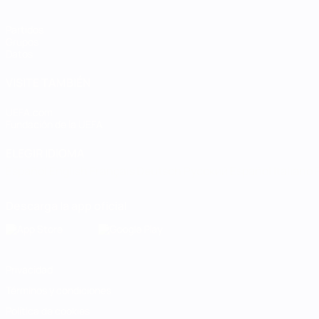
Partidos
Grupos
Datos
VISITE TAMBIÉN
UEFA.com
Fundación de la UEFA
ELEGIR IDIOMA
Español
English
Français
Deutsch
Русский
Español
Italiano
Descarga la app oficial
Privacidad
Términos y condiciones
Política de cookies