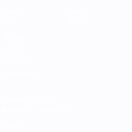
Partidos
Equipos
Grupos
Noticias
Datos
Sobre
VISITE
TAMBIÉN
UEFA.com
Fundación de la
UEFA
ELEGIR IDIOMA
Español
English
Français
Deutsch
Русский
Español
Italiano
Português
Descarga la app oficial
Privacidad