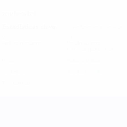
FECHA DE NACIMIENTO
20/11/2004 (21)
Estadísticas clave
Ver todas las estadísticas
2
28
Partidos disputados
Minutos jugados
4,67 media por partido
0
0
Goles
Disparos totales
0
0
Asistencias
Tarjetas amarillas
0
Tarjetas rojas
UEFA Women's Nations League