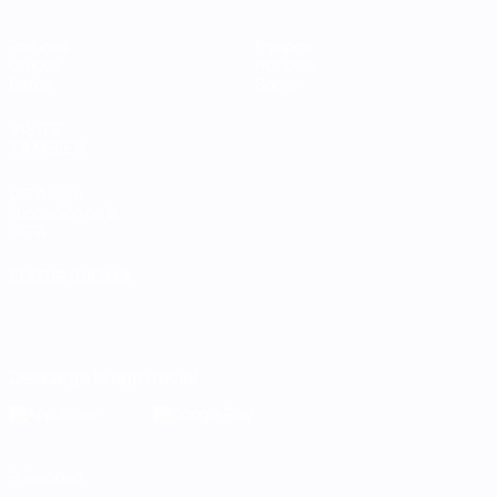
Partidos
Equipos
Grupos
Noticias
Datos
Sobre
VISITE
TAMBIÉN
UEFA.com
Fundación de la
UEFA
ELEGIR IDIOMA
Español
English
Français
Deutsch
Русский
Español
Italiano
Português
Descarga la app oficial
Privacidad