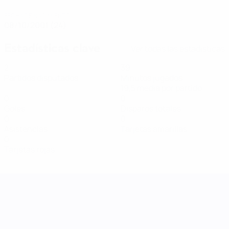
FECHA DE NACIMIENTO
08/10/2001 (24)
Estadísticas clave
Ver todas las estadísticas
2
39
Partidos disputados
Minutos jugados
19,5 media por partido
0
0
Goles
Disparos totales
0
0
Asistencias
Tarjetas amarillas
0
Tarjetas rojas
UEFA Women's Nations League