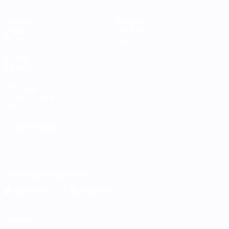
Partidos
Equipos
Grupos
Noticias
Datos
Sobre
VISITE
TAMBIÉN
UEFA.com
Fundación de la
UEFA
ELEGIR IDIOMA
Español
English
Français
Deutsch
Русский
Español
Italiano
Português
Descarga la app oficial
Privacidad