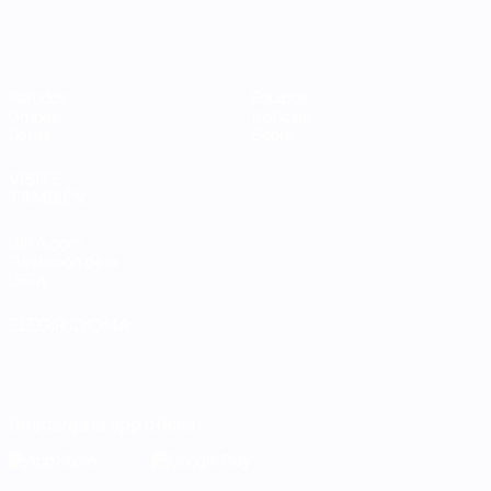
Partidos
Equipos
Grupos
Noticias
Datos
Sobre
VISITE
TAMBIÉN
UEFA.com
Fundación de la
UEFA
ELEGIR IDIOMA
Español
English
Français
Deutsch
Русский
Español
Italiano
Português
Descarga la app oficial