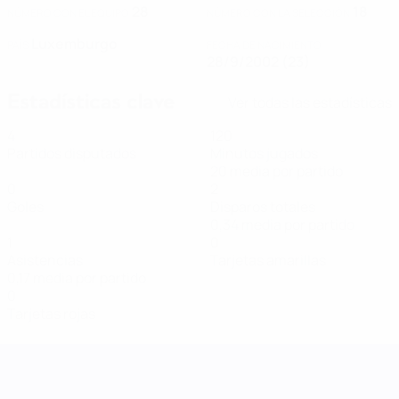
28
18
NÚMERO CON EL EQUIPO
NÚMERO CON LA SELECCIÓN
Luxemburgo
PAÍS
FECHA DE NACIMIENTO
28/9/2002 (23)
Estadísticas clave
Ver todas las estadísticas
4
120
Partidos disputados
Minutos jugados
20 media por partido
0
2
Goles
Disparos totales
0,34 media por partido
1
0
Asistencias
Tarjetas amarillas
0,17 media por partido
0
Tarjetas rojas
UEFA Women's Nations League