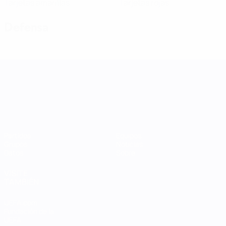
Tarjetas amarillas
Tarjetas rojas
Defensa
UEFA Women's Nations League
Partidos
Equipos
Grupos
Noticias
Datos
Sobre
VISITE
TAMBIÉN
UEFA.com
Fundación de la
UEFA