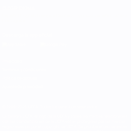
ELEGIR IDIOMA
Español
English
Français
Deutsch
Русский
Español
Italiano
Português
Descarga la app oficial
Privacidad
Términos y condiciones
Política de cookies
Ajustes de privacidad
© 1998-2026 UEFA. Todos los derechos reservados
La palabra UEFA, el logo de la UEFA y todas las marcas relacionadas
con las competiciones de la UEFA están protegidas por las marcas
registradas y/o por el copyright de UEFA. Se prohíbe el uso de estas