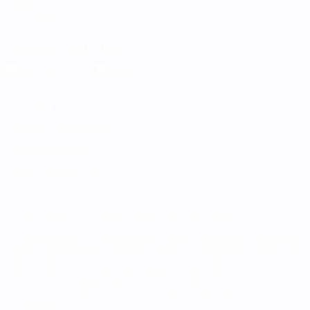
Español
English
Français
Deutsch
Русский
Español
Italiano
Português
Descarga la app oficial
Privacidad
Términos y condiciones
Política de cookies
Ajustes de privacidad
© 1998-2026 UEFA. Todos los derechos reservados
La palabra UEFA, el logo de la UEFA y todas las marcas relacionadas
con las competiciones de la UEFA están protegidas por las marcas
registradas y/o por el copyright de UEFA. Se prohíbe el uso de estas
marcas registradas para uso comercial. El uso de UEFA.com
significa la aceptación de sus Términos, Condiciones y Política de
Privacidad.