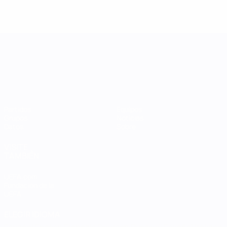
UEFA Women's Nations League
Partidos
Equipos
Grupos
Noticias
Datos
Sobre
VISITE
TAMBIÉN
UEFA.com
Fundación de la
UEFA
ELEGIR IDIOMA