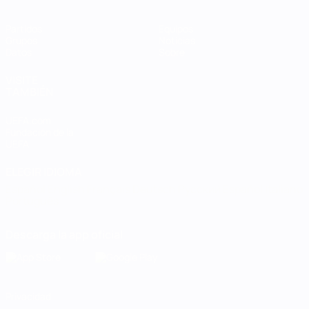
Partidos
Equipos
Grupos
Noticias
Datos
Sobre
VISITE
TAMBIÉN
UEFA.com
Fundación de la
UEFA
ELEGIR IDIOMA
Español
English
Français
Deutsch
Русский
Español
Italiano
Português
Descarga la app oficial
Privacidad