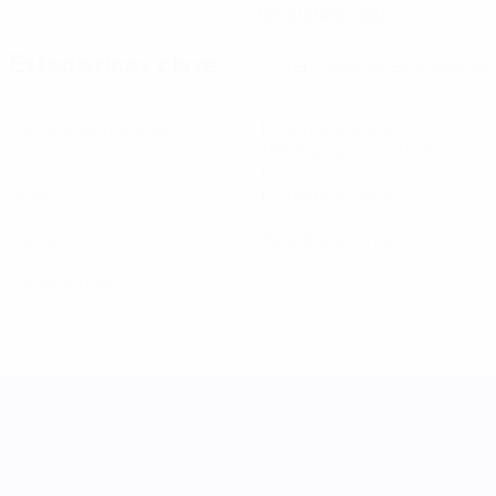
02/2/2006 (20)
Estadísticas clave
Ver todas las estadísticas
2
37
Partidos disputados
Minutos jugados
18,5 media por partido
0
0
Goles
Disparos totales
0
0
Asistencias
Tarjetas amarillas
0
Tarjetas rojas
UEFA Women's Nations League