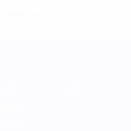
Amonestaciones
0
0
Tarjetas amarillas
Tarjetas rojas
UEFA Women's Nations League
Partidos
Equipos
Grupos
Noticias
Datos
Sobre
VISITE
TAMBIÉN
UEFA.com
Fundación de la