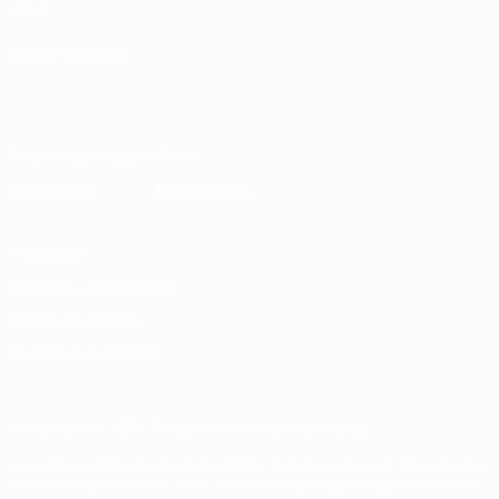
UEFA
ELEGIR IDIOMA
Español
English
Français
Deutsch
Русский
Español
Italiano
Português
Descarga la app oficial
Privacidad
Términos y condiciones
Política de cookies
Ajustes de privacidad
© 1998-2026 UEFA. Todos los derechos reservados
La palabra UEFA, el logo de la UEFA y todas las marcas relacionadas
con las competiciones de la UEFA están protegidas por las marcas