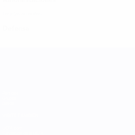
0
Tarjetas amarillas
Defensa
UEFA Women's Nations League
Partidos
Grupos
Datos
VISITE TAMBIÉN
UEFA.com
Fundación de la UEFA