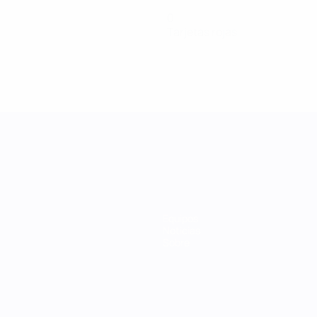
0
Tarjetas rojas
Equipos
Noticias
Sobre