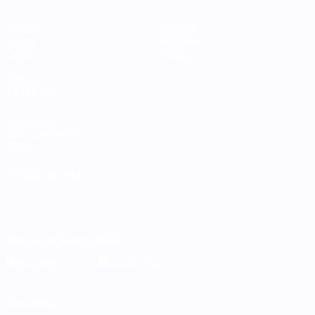
Partidos
Equipos
Grupos
Noticias
Datos
Sobre
VISITE
TAMBIÉN
UEFA.com
Fundación de la
UEFA
ELEGIR IDIOMA
Español
English
Français
Deutsch
Русский
Español
Italiano
Português
Descarga la app oficial
Privacidad