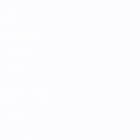
Partidos
Grupos
Datos
VISITE TAMBIÉN
UEFA.com
Fundación de la UEFA
ELEGIR IDIOMA
Español
English
Français
Deutsch
Русский
Español
Italiano
Descarga la app oficial
Privacidad
Términos y condiciones
Política de cookies