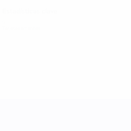
Estadísticas clave
0
Tarjetas amarillas
UEFA Women's Nations League