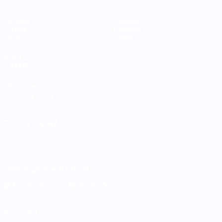
Partidos
Equipos
Grupos
Noticias
Datos
Sobre
VISITE
TAMBIÉN
UEFA.com
Fundación de la
UEFA
ELEGIR IDIOMA
Español
English
Français
Deutsch
Русский
Español
Italiano
Português
Descarga la app oficial
Privacidad