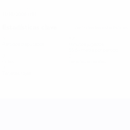
FECHA DE NACIMIENTO
11/10/2006 (19)
Estadísticas clave
Ver todas las estadísticas
5
395
Partidos disputados
Minutos jugados
65,84 media por partido
0
0
Goles
Tarjetas amarillas
0
Tarjetas rojas
UEFA Women's Nations League