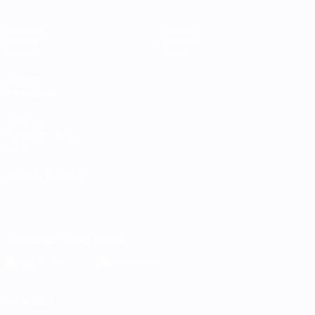
Partidos
Equipos
Grupos
Noticias
Datos
Sobre
VISITE
TAMBIÉN
UEFA.com
Fundación de la
UEFA
ELEGIR IDIOMA
Español
English
Français
Deutsch
Русский
Español
Italiano
Português
Descarga la app oficial
Privacidad