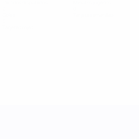
Partidos disputados
Minutos jugados
0
0
Goles
Tarjetas amarillas
0
Tarjetas rojas
UEFA Women's Nations League