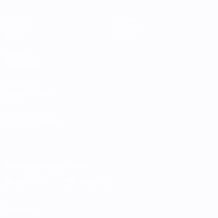
Partidos
Equipos
Grupos
Noticias
Datos
Sobre
VISITE
TAMBIÉN
UEFA.com
Fundación de la
UEFA
ELEGIR IDIOMA
Español
English
Français
Deutsch
Русский
Español
Italiano
Português
Descarga la app oficial
Privacidad