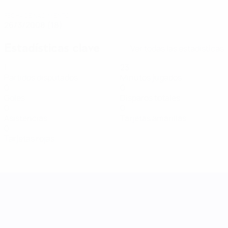
FECHA DE NACIMIENTO
26/3/2008 (18)
Estadísticas clave
Ver todas las estadísticas
1
23
Partidos disputados
Minutos jugados
0
0
Goles
Disparos totales
0
0
Asistencias
Tarjetas amarillas
0
Tarjetas rojas
UEFA Women's Nations League