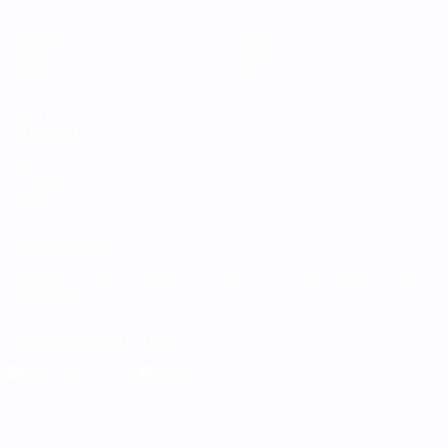
Partidos
Equipos
Grupos
Noticias
Datos
Sobre
VISITE
TAMBIÉN
UEFA.com
Fundación de la
UEFA
ELEGIR IDIOMA
Español
English
Français
Deutsch
Русский
Español
Italiano
Português
Descarga la app oficial
Privacidad