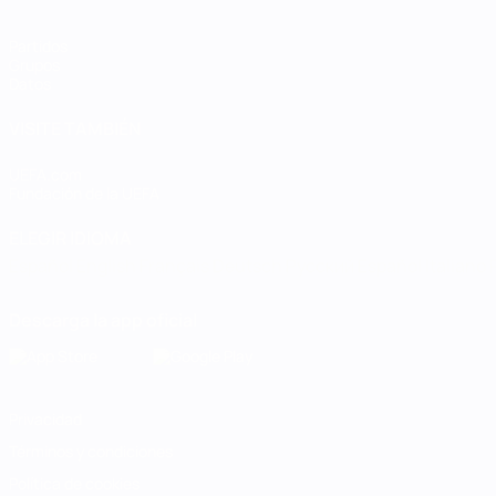
Partidos
Grupos
Datos
VISITE TAMBIÉN
UEFA.com
Fundación de la UEFA
ELEGIR IDIOMA
Español
English
Français
Deutsch
Русский
Español
Italiano
Descarga la app oficial
Privacidad
Términos y condiciones
Política de cookies