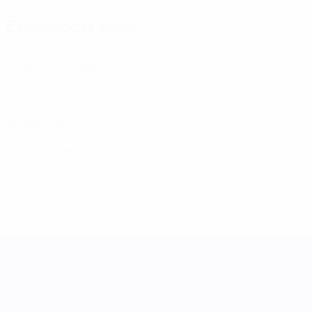
Estadísticas clave
1
Partidos disputados
0
Goles
0
Asistencias
0
Tarjetas rojas
UEFA Women's Nations League