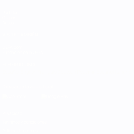
Partidos
Grupos
Datos
VISITE TAMBIÉN
UEFA.com
Fundación de la UEFA
ELEGIR IDIOMA
Español
English
Français
Deutsch
Русский
Español
Italiano
Descarga la app oficial
Privacidad
Términos y condiciones
Política de cookies