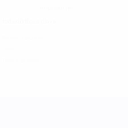
07/12/2007 (18)
FECHA DE NACIMIENTO
Estadísticas clave
1
Partidos disputados
0
Goles
0
Tarjetas amarillas
UEFA Women's Nations League