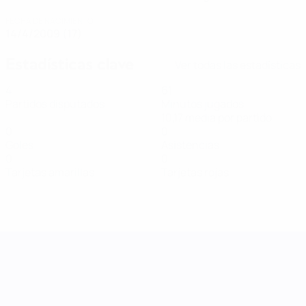
FECHA DE NACIMIENTO
14/4/2009 (17)
Estadísticas clave
Ver todas las estadísticas
4
61
Partidos disputados
Minutos jugados
10,17 media por partido
0
0
Goles
Asistencias
0
0
Tarjetas amarillas
Tarjetas rojas
UEFA Women's Nations League