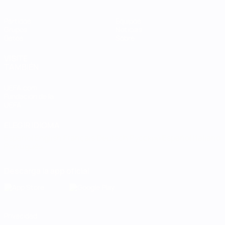
Partidos
Equipos
Grupos
Noticias
Datos
Sobre
VISITE
TAMBIÉN
UEFA.com
Fundación de la
UEFA
ELEGIR IDIOMA
Español
English
Français
Deutsch
Русский
Español
Italiano
Português
Descarga la app oficial
Privacidad