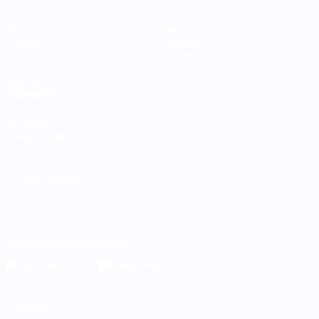
Partidos
Equipos
Grupos
Noticias
Datos
Sobre
VISITE
TAMBIÉN
UEFA.com
Fundación de la
UEFA
ELEGIR IDIOMA
Español
English
Français
Deutsch
Русский
Español
Italiano
Português
Descarga la app oficial
Privacidad