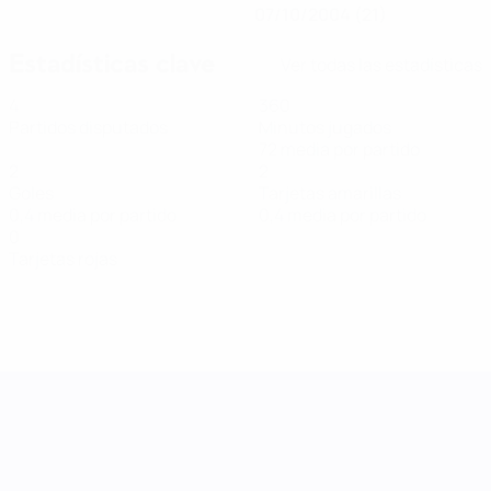
07/10/2004 (21)
Estadísticas clave
Ver todas las estadísticas
4
360
Partidos disputados
Minutos jugados
72 media por partido
2
2
Goles
Tarjetas amarillas
0,4 media por partido
0,4 media por partido
0
Tarjetas rojas
UEFA Women's Nations League