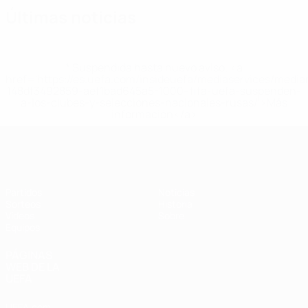
Últimas noticias
* Suspendida hasta nuevo aviso. <a
href='https://es.uefa.com/insideuefa/mediaservices/medi
148df3492859-aef1bad645a5-1000--fifa-uefa-suspenden-
a-los-clubes-y-selecciones-nacionales-rusas/'>Más
información</a>
Europeo femenino sub-17 de la UEFA
Partidos
Noticias
Sorteos
Historia
Vídeos
Sobre
Equipos
PÁGINAS
WEB DE LA
UEFA
UEFA.com