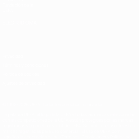
Fundación de la
UEFA
ELEGIR IDIOMA
Español
English
Français
Deutsch
Русский
Español
Italiano
Português
Privacidad
Términos y condiciones
Política de cookies
Ajustes de privacidad
© 1998-2026 UEFA. Todos los derechos reservados
La palabra UEFA, el logo de la UEFA y todas las marcas relacionadas
con las competiciones de la UEFA están protegidas por las marcas
registradas y/o por el copyright de UEFA. Se prohíbe el uso de estas
marcas registradas para uso comercial. El uso de UEFA.com
significa la aceptación de sus Términos, Condiciones y Política de