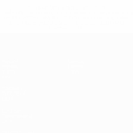
* Suspendida hasta nuevo aviso. <a
href='https://es.uefa.com/insideuefa/mediaservices/medi
148df3492859-aef1bad645a5-1000--fifa-uefa-suspenden-
a-los-clubes-y-selecciones-nacionales-rusas/'>Más
información</a>
Europeo femenino sub-17 de la UEFA
Partidos
Noticias
Sorteos
Historia
Vídeos
Sobre
Equipos
PÁGINAS
WEB DE LA
UEFA
UEFA.com
Fundación de la
UEFA