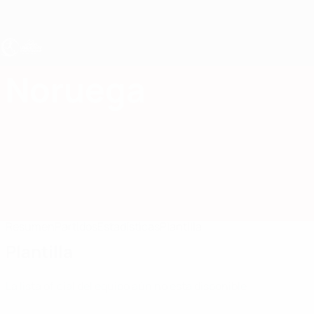
Saltar
al
contenido
principal
Europeo femenino sub-17 de la UEFA
Noruega
Noruega Femenino sub-17 2027
Resumen
Partidos
Estadísticas
Plantilla
Plantilla
La lista oficial del equipo aún no está disponible