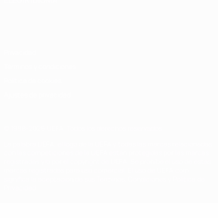
ELEGIR IDIOMA
Español
English
Français
Deutsch
Русский
Español
Italiano
Português
Privacidad
Términos y condiciones
Política de cookies
Ajustes de privacidad
© 1998-2026 UEFA. Todos los derechos reservados
La palabra UEFA, el logo de la UEFA y todas las marcas relacionadas
con las competiciones de la UEFA están protegidas por las marcas
registradas y/o por el copyright de UEFA. Se prohíbe el uso de estas
marcas registradas para uso comercial. El uso de UEFA.com
significa la aceptación de sus Términos, Condiciones y Política de
Privacidad.