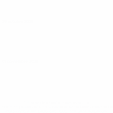
29 octubre 2026
01 noviembre 2026
* Suspendida hasta nuevo aviso. <a
href='https://es.uefa.com/insideuefa/mediaservices/medi
148df3492859-aef1bad645a5-1000--fifa-uefa-suspenden-