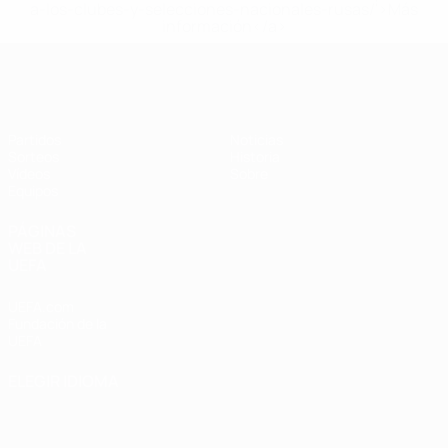
a-los-clubes-y-selecciones-nacionales-rusas/'>Más
información</a>
Europeo femenino sub-17 de la UEFA
Partidos
Noticias
Sorteos
Historia
Vídeos
Sobre
Equipos
PÁGINAS
WEB DE LA
UEFA
UEFA.com
Fundación de la
UEFA
ELEGIR IDIOMA
Español
English
Français
Deutsch
Русский
Español
Italiano
Português