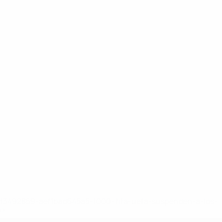
8df3492859-aef1bad645a5-1000--fifa-uefa-suspenden-a-los-
a>