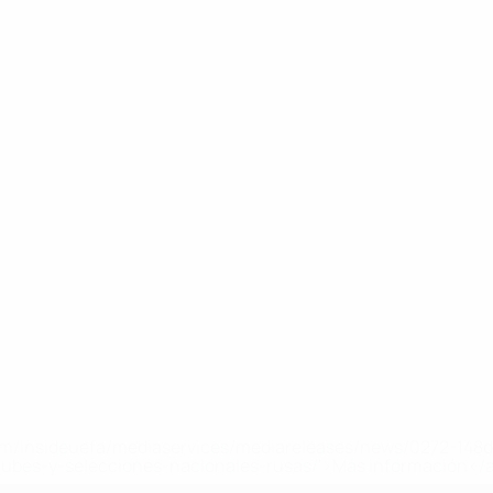
a.com/insideuefa/mediaservices/mediareleases/news/0272-14
lubes-y-selecciones-nacionales-rusas/'>Más información</