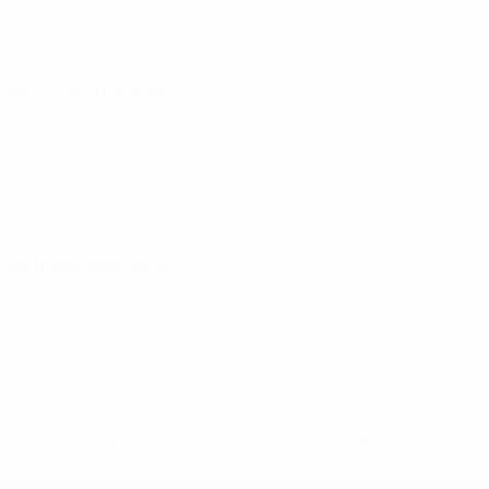
05 noviembre 2026
08 noviembre 2026
* Suspendida hasta nuevo aviso. <a href='https://es.uef
c