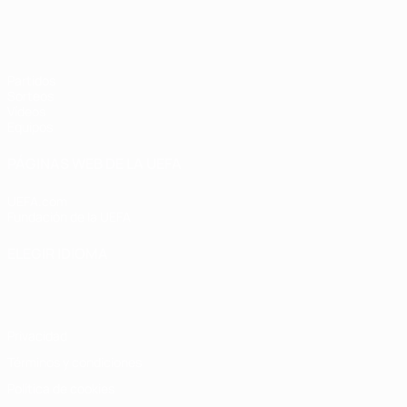
Europeo femenino sub-17 de la UEFA
Partidos
Sorteos
Vídeos
Equipos
PÁGINAS WEB DE LA UEFA
UEFA.com
Fundación de la UEFA
ELEGIR IDIOMA
Español
English
Français
Deutsch
Русский
Español
Italiano
Privacidad
Términos y condiciones
Política de cookies