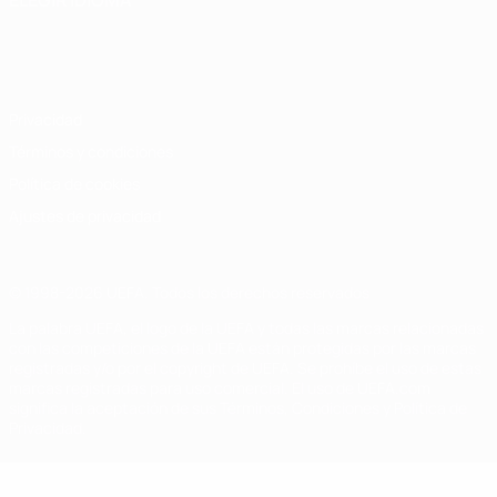
ELEGIR IDIOMA
Español
English
Français
Deutsch
Русский
Español
Italiano
Português
Privacidad
Términos y condiciones
Política de cookies
Ajustes de privacidad
© 1998-2026 UEFA. Todos los derechos reservados
La palabra UEFA, el logo de la UEFA y todas las marcas relacionadas
con las competiciones de la UEFA están protegidas por las marcas
registradas y/o por el copyright de UEFA. Se prohíbe el uso de estas
marcas registradas para uso comercial. El uso de UEFA.com
significa la aceptación de sus Términos, Condiciones y Política de
Privacidad.