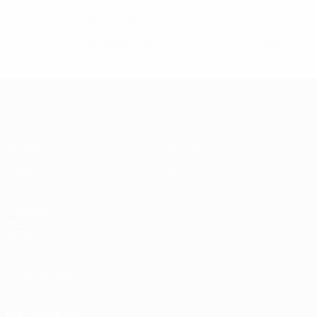
* Suspendida hasta nuevo aviso. <a
href='https://es.uefa.com/insideuefa/mediaservices/medi
148df3492859-aef1bad645a5-1000--fifa-uefa-suspenden-
a-los-clubes-y-selecciones-nacionales-rusas/'>Más
información</a>
Europeo femenino sub-17 de la UEFA
Partidos
Noticias
Sorteos
Historia
Vídeos
Sobre
Equipos
PÁGINAS
WEB DE LA
UEFA
UEFA.com
Fundación de la
UEFA