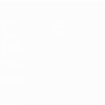
Europeo femenino sub-17 de la UEFA
Partidos
Noticias
Sorteos
Historia
Vídeos
Sobre
Equipos
PÁGINAS
WEB DE LA
UEFA
UEFA.com
Fundación de la
UEFA
ELEGIR IDIOMA
Español
English
Français
Deutsch
Русский
Español
Italiano
Português
Privacidad