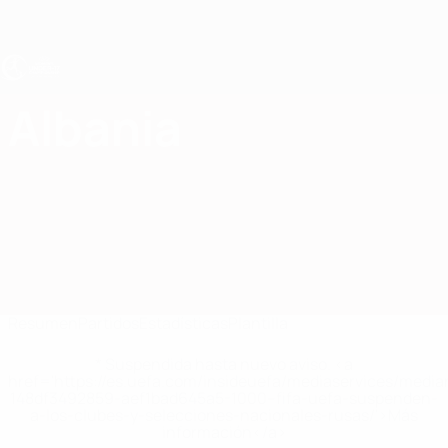
Saltar
al
contenido
principal
Europeo femenino sub-17 de la UEFA
Albania
Albania Estadísticas Femenino sub-17 2027
Resumen
Partidos
Estadísticas
Plantilla
* Suspendida hasta nuevo aviso. <a
href='https://es.uefa.com/insideuefa/mediaservices/medi
148df3492859-aef1bad645a5-1000--fifa-uefa-suspenden-
a-los-clubes-y-selecciones-nacionales-rusas/'>Más
información</a>