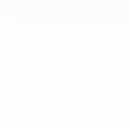
Saltar
al
contenido
principal
Europeo femenino sub-17 de la UEFA
Luxembourg
Luxembourg Estadísticas Femenino sub-17 2027
Resumen
Partidos
Estadísticas
Plantilla
* Suspendida hasta nuevo aviso. <a
href='https://es.uefa.com/insideuefa/mediaservices/medi
148df3492859-aef1bad645a5-1000--fifa-uefa-suspenden-
a-los-clubes-y-selecciones-nacionales-rusas/'>Más
información</a>