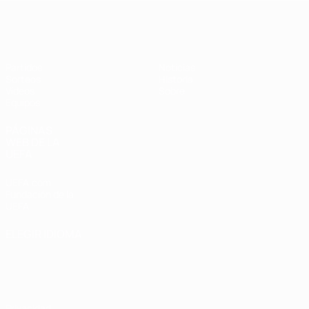
Europeo femenino sub-17 de la UEFA
Partidos
Noticias
Sorteos
Historia
Vídeos
Sobre
Equipos
PÁGINAS
WEB DE LA
UEFA
UEFA.com
Fundación de la
UEFA
ELEGIR IDIOMA
Español
English
Français
Deutsch
Русский
Español
Italiano
Português
Privacidad