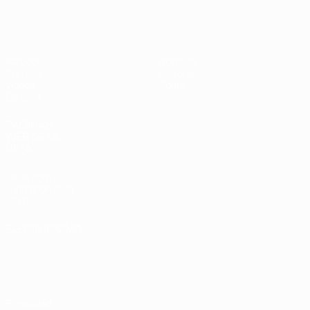
Europeo femenino sub-17 de la UEFA
Partidos
Noticias
Sorteos
Historia
Vídeos
Sobre
Equipos
PÁGINAS
WEB DE LA
UEFA
UEFA.com
Fundación de la
UEFA
ELEGIR IDIOMA
Español
English
Français
Deutsch
Русский
Español
Italiano
Português
Privacidad