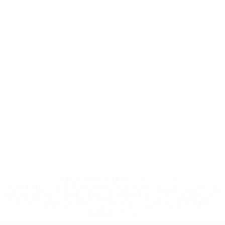
* Suspendida hasta nuevo aviso. <a
href='https://es.uefa.com/insideuefa/mediaservices/medi
148df3492859-aef1bad645a5-1000--fifa-uefa-suspenden-
a-los-clubes-y-selecciones-nacionales-rusas/'>Más
información</a>