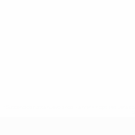
* Suspendida hasta nuevo aviso. <a href='https://es.uef
c
Europeo femenino sub-17 de la UEFA