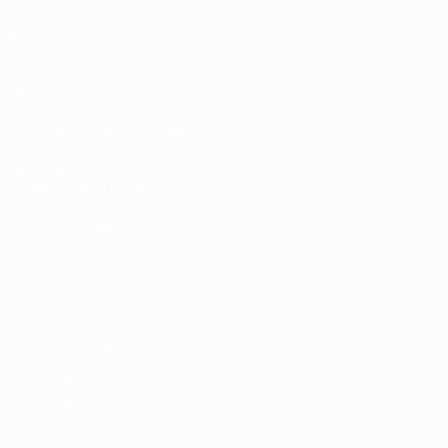
Partidos
Sorteos
Vídeos
Equipos
PÁGINAS WEB DE LA UEFA
UEFA.com
Fundación de la UEFA
ELEGIR IDIOMA
Español
English
Français
Deutsch
Русский
Español
Italiano
Privacidad
Términos y condiciones
Política de cookies
Ajustes de privacidad