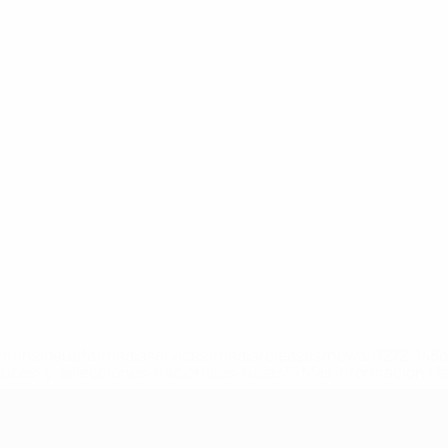
a.com/insideuefa/mediaservices/mediareleases/news/0272-14
lubes-y-selecciones-nacionales-rusas/'>Más información</