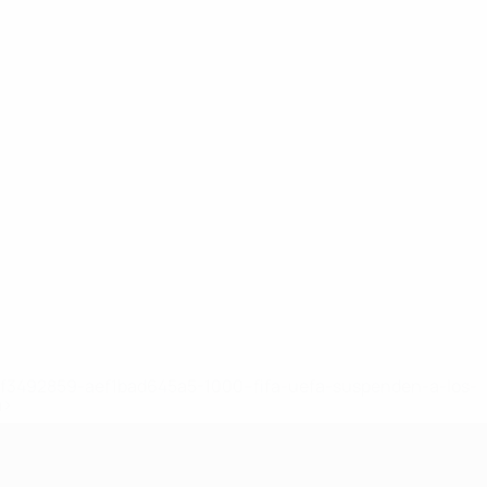
8df3492859-aef1bad645a5-1000--fifa-uefa-suspenden-a-los-
a>