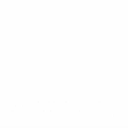
* Suspendida hasta nuevo aviso. <a
href='https://es.uefa.com/insideuefa/mediaservices/medi
148df3492859-aef1bad645a5-1000--fifa-uefa-suspenden-
a-los-clubes-y-selecciones-nacionales-rusas/'>Más
información</a>