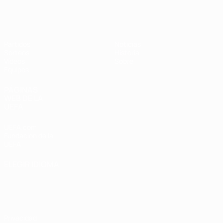
Europeo femenino sub-17 de la UEFA
Partidos
Noticias
Sorteos
Historia
Vídeos
Sobre
Equipos
PÁGINAS
WEB DE LA
UEFA
UEFA.com
Fundación de la
UEFA
ELEGIR IDIOMA
Español
English
Français
Deutsch
Русский
Español
Italiano
Português
Privacidad