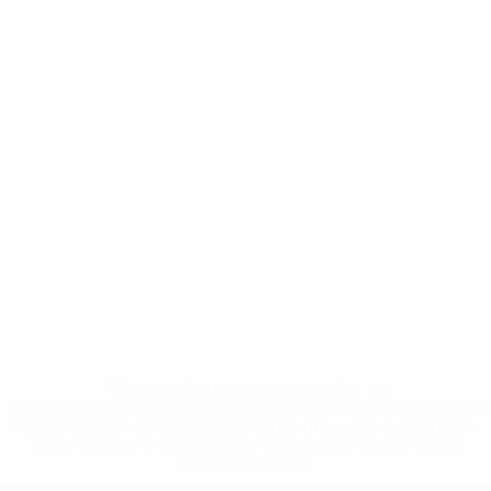
* Suspendida hasta nuevo aviso. <a
href='https://es.uefa.com/insideuefa/mediaservices/medi
148df3492859-aef1bad645a5-1000--fifa-uefa-suspenden-
a-los-clubes-y-selecciones-nacionales-rusas/'>Más
información</a>