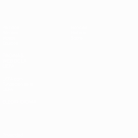
Europeo femenino sub-17 de la UEFA
Partidos
Noticias
Sorteos
Historia
Vídeos
Sobre
Equipos
PÁGINAS
WEB DE LA
UEFA
UEFA.com
Fundación de la
UEFA
ELEGIR IDIOMA
Español
English
Français
Deutsch
Русский
Español
Italiano
Português
Privacidad