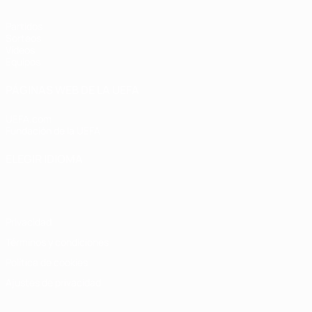
Partidos
Sorteos
Vídeos
Equipos
PÁGINAS WEB DE LA UEFA
UEFA.com
Fundación de la UEFA
ELEGIR IDIOMA
Español
English
Français
Deutsch
Русский
Español
Italiano
Privacidad
Términos y condiciones
Política de cookies
Ajustes de privacidad