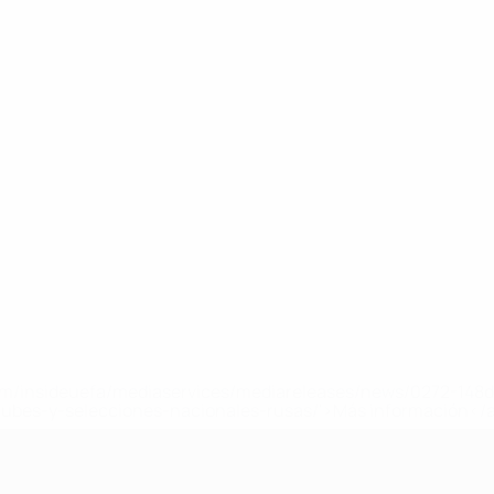
a.com/insideuefa/mediaservices/mediareleases/news/0272-14
lubes-y-selecciones-nacionales-rusas/'>Más información</