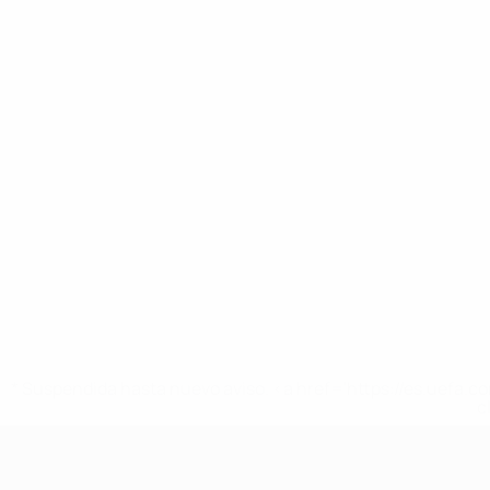
* Suspendida hasta nuevo aviso. <a href='https://es.uef
c
Europeo femenino sub-17 de la UEFA