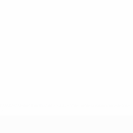
8df3492859-aef1bad645a5-1000--fifa-uefa-suspenden-a-los-
a>