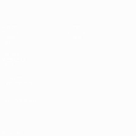
Europeo femenino sub-17 de la UEFA
Partidos
Noticias
Sorteos
Historia
Vídeos
Sobre
Equipos
PÁGINAS
WEB DE LA
UEFA
UEFA.com
Fundación de la
UEFA
ELEGIR IDIOMA
Español
English
Français
Deutsch
Русский
Español
Italiano
Português
Privacidad