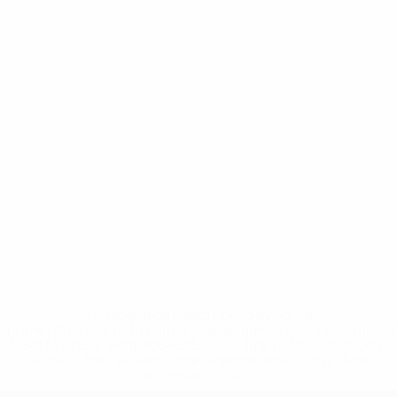
* Suspendida hasta nuevo aviso. <a
href='https://es.uefa.com/insideuefa/mediaservices/medi
148df3492859-aef1bad645a5-1000--fifa-uefa-suspenden-
a-los-clubes-y-selecciones-nacionales-rusas/'>Más
información</a>