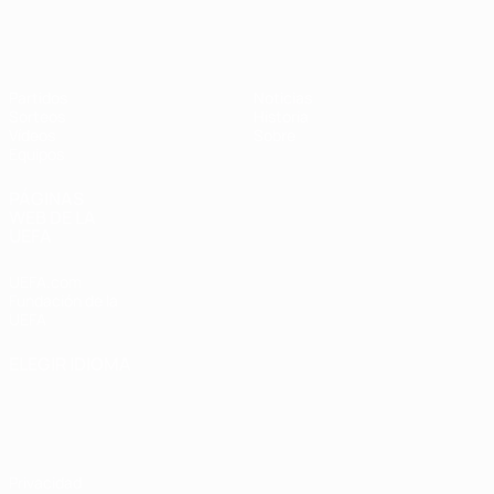
Europeo femenino sub-17 de la UEFA
Partidos
Noticias
Sorteos
Historia
Vídeos
Sobre
Equipos
PÁGINAS
WEB DE LA
UEFA
UEFA.com
Fundación de la
UEFA
ELEGIR IDIOMA
Español
English
Français
Deutsch
Русский
Español
Italiano
Português
Privacidad