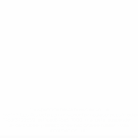
* Suspendida hasta nuevo aviso. <a
href='https://es.uefa.com/insideuefa/mediaservices/medi
148df3492859-aef1bad645a5-1000--fifa-uefa-suspenden-
a-los-clubes-y-selecciones-nacionales-rusas/'>Más
información</a>