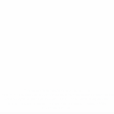
* Suspendida hasta nuevo aviso. <a
href='https://es.uefa.com/insideuefa/mediaservices/medi
148df3492859-aef1bad645a5-1000--fifa-uefa-suspenden-
a-los-clubes-y-selecciones-nacionales-rusas/'>Más
información</a>