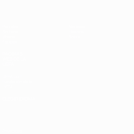
Europeo femenino sub-17 de la UEFA
Partidos
Noticias
Sorteos
Historia
Vídeos
Sobre
Equipos
PÁGINAS
WEB DE LA
UEFA
UEFA.com
Fundación de la
UEFA
ELEGIR IDIOMA
Español
English
Français
Deutsch
Русский
Español
Italiano
Português
Privacidad