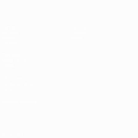
Europeo femenino sub-17 de la UEFA
Partidos
Noticias
Sorteos
Historia
Vídeos
Sobre
Equipos
PÁGINAS
WEB DE LA
UEFA
UEFA.com
Fundación de la
UEFA
ELEGIR IDIOMA
Español
English
Français
Deutsch
Русский
Español
Italiano
Português
Privacidad