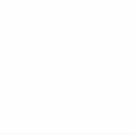
* Suspendida hasta nuevo aviso. <a
href='https://es.uefa.com/insideuefa/mediaservices/medi
148df3492859-aef1bad645a5-1000--fifa-uefa-suspenden-
a-los-clubes-y-selecciones-nacionales-rusas/'>Más
información</a>