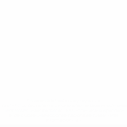
* Suspendida hasta nuevo aviso. <a
href='https://es.uefa.com/insideuefa/mediaservices/medi
148df3492859-aef1bad645a5-1000--fifa-uefa-suspenden-
a-los-clubes-y-selecciones-nacionales-rusas/'>Más
información</a>