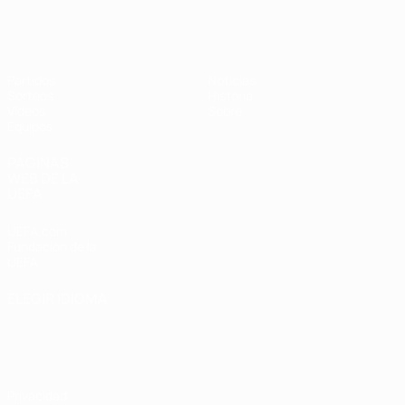
Europeo femenino sub-17 de la UEFA
Partidos
Noticias
Sorteos
Historia
Vídeos
Sobre
Equipos
PÁGINAS
WEB DE LA
UEFA
UEFA.com
Fundación de la
UEFA
ELEGIR IDIOMA
Español
English
Français
Deutsch
Русский
Español
Italiano
Português
Privacidad