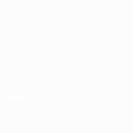
Europeo femenino sub-17 de la UEFA
Partidos
Noticias
Sorteos
Historia
Vídeos
Sobre
Equipos
PÁGINAS
WEB DE LA
UEFA
UEFA.com
Fundación de la
UEFA
ELEGIR IDIOMA
Español
English
Français
Deutsch
Русский
Español
Italiano
Português
Privacidad