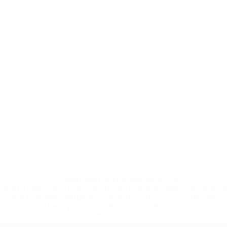
* Suspendida hasta nuevo aviso. <a
href='https://es.uefa.com/insideuefa/mediaservices/medi
148df3492859-aef1bad645a5-1000--fifa-uefa-suspenden-
a-los-clubes-y-selecciones-nacionales-rusas/'>Más
información</a>