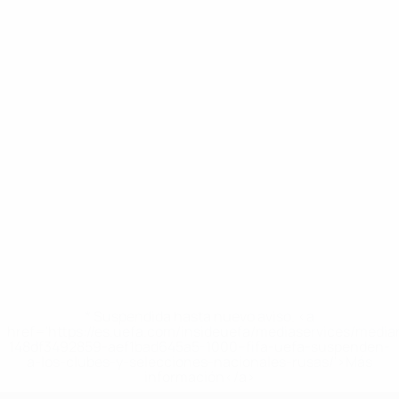
* Suspendida hasta nuevo aviso. <a
href='https://es.uefa.com/insideuefa/mediaservices/medi
148df3492859-aef1bad645a5-1000--fifa-uefa-suspenden-
a-los-clubes-y-selecciones-nacionales-rusas/'>Más
información</a>