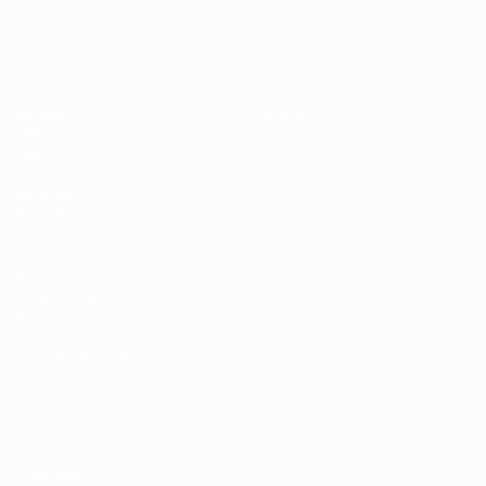
Europeo femenino sub-17 de la UEFA
Partidos
Noticias
Sorteos
Historia
Vídeos
Sobre
Equipos
PÁGINAS
WEB DE LA
UEFA
UEFA.com
Fundación de la
UEFA
ELEGIR IDIOMA
Español
English
Français
Deutsch
Русский
Español
Italiano
Português
Privacidad