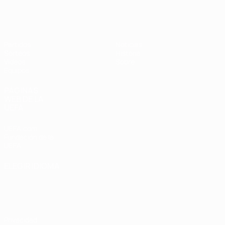
Europeo femenino sub-17 de la UEFA
Partidos
Noticias
Sorteos
Historia
Vídeos
Sobre
Equipos
PÁGINAS
WEB DE LA
UEFA
UEFA.com
Fundación de la
UEFA
ELEGIR IDIOMA
Español
English
Français
Deutsch
Русский
Español
Italiano
Português
Privacidad