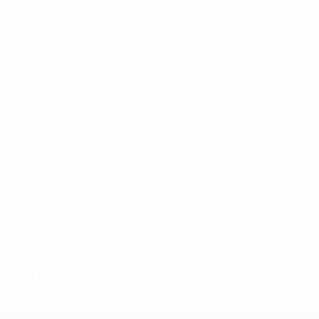
* Suspendida hasta nuevo aviso. <a
href='https://es.uefa.com/insideuefa/mediaservices/medi
148df3492859-aef1bad645a5-1000--fifa-uefa-suspenden-
a-los-clubes-y-selecciones-nacionales-rusas/'>Más
información</a>