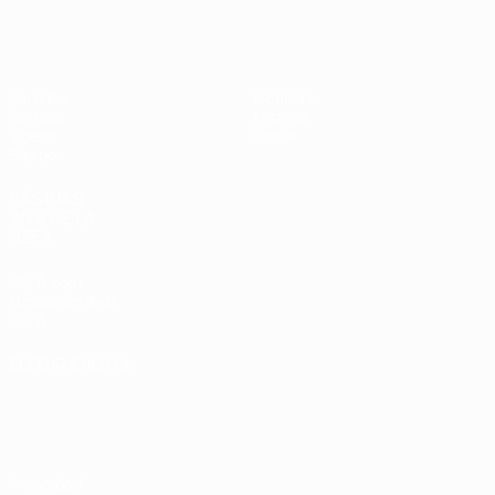
Europeo femenino sub-17 de la UEFA
Partidos
Noticias
Sorteos
Historia
Vídeos
Sobre
Equipos
PÁGINAS
WEB DE LA
UEFA
UEFA.com
Fundación de la
UEFA
ELEGIR IDIOMA
Español
English
Français
Deutsch
Русский
Español
Italiano
Português
Privacidad