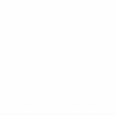
* Suspendida hasta nuevo aviso. <a
href='https://es.uefa.com/insideuefa/mediaservices/medi
148df3492859-aef1bad645a5-1000--fifa-uefa-suspenden-
a-los-clubes-y-selecciones-nacionales-rusas/'>Más
información</a>