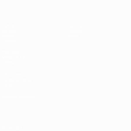
Europeo femenino sub-17 de la UEFA
Partidos
Noticias
Sorteos
Historia
Vídeos
Sobre
Equipos
PÁGINAS
WEB DE LA
UEFA
UEFA.com
Fundación de la
UEFA
ELEGIR IDIOMA
Español
English
Français
Deutsch
Русский
Español
Italiano
Português
Privacidad