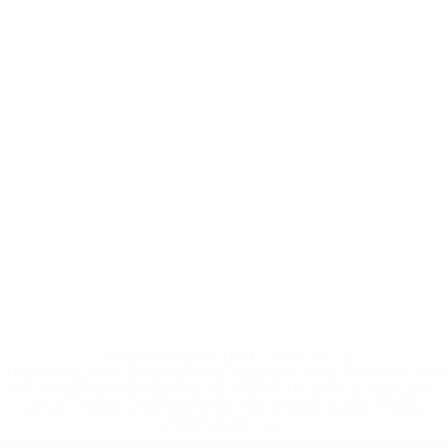
* Suspendida hasta nuevo aviso. <a
href='https://es.uefa.com/insideuefa/mediaservices/medi
148df3492859-aef1bad645a5-1000--fifa-uefa-suspenden-
a-los-clubes-y-selecciones-nacionales-rusas/'>Más
información</a>