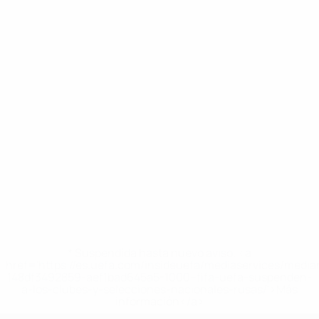
* Suspendida hasta nuevo aviso. <a
href='https://es.uefa.com/insideuefa/mediaservices/medi
148df3492859-aef1bad645a5-1000--fifa-uefa-suspenden-
a-los-clubes-y-selecciones-nacionales-rusas/'>Más
información</a>