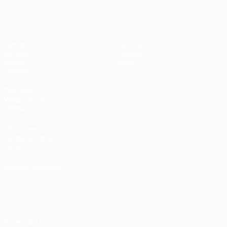
Europeo femenino sub-17 de la UEFA
Partidos
Noticias
Sorteos
Historia
Vídeos
Sobre
Equipos
PÁGINAS
WEB DE LA
UEFA
UEFA.com
Fundación de la
UEFA
ELEGIR IDIOMA
Español
English
Français
Deutsch
Русский
Español
Italiano
Português
Privacidad