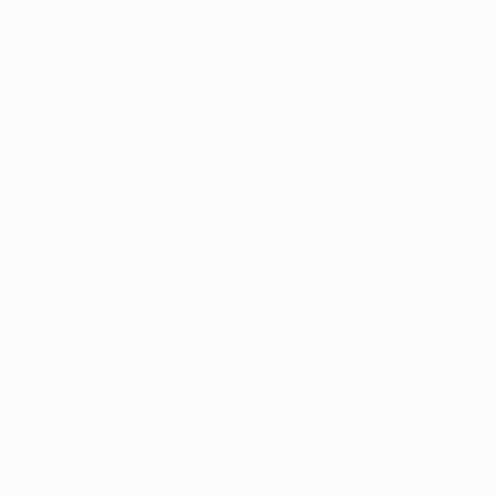
Europeo femenino sub-17 de la UEFA
Partidos
Noticias
Sorteos
Historia
Vídeos
Sobre
Equipos
PÁGINAS
WEB DE LA
UEFA
UEFA.com
Fundación de la
UEFA
ELEGIR IDIOMA
Español
English
Français
Deutsch
Русский
Español
Italiano
Português
Privacidad