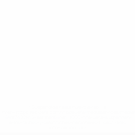
* Suspendida hasta nuevo aviso. <a
href='https://es.uefa.com/insideuefa/mediaservices/medi
148df3492859-aef1bad645a5-1000--fifa-uefa-suspenden-
a-los-clubes-y-selecciones-nacionales-rusas/'>Más
información</a>