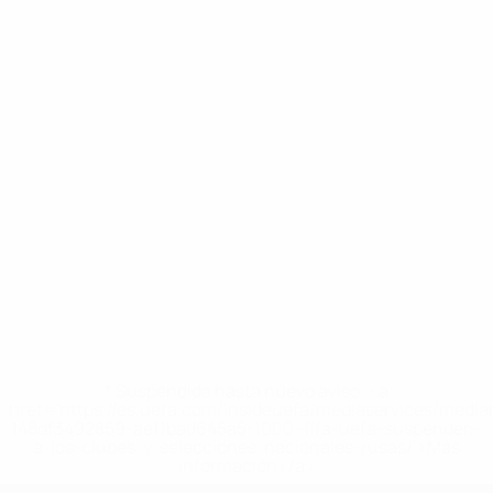
* Suspendida hasta nuevo aviso. <a
href='https://es.uefa.com/insideuefa/mediaservices/medi
148df3492859-aef1bad645a5-1000--fifa-uefa-suspenden-
a-los-clubes-y-selecciones-nacionales-rusas/'>Más
información</a>