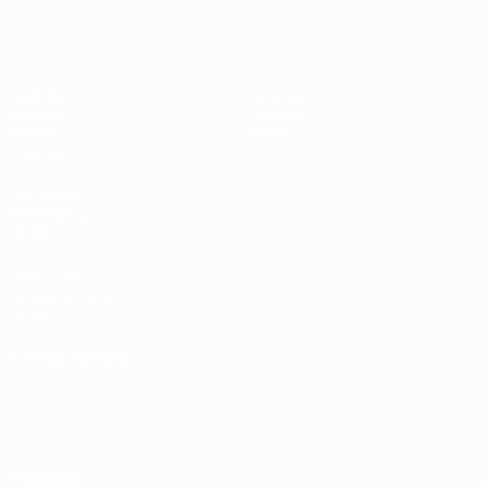
Europeo femenino sub-17 de la UEFA
Partidos
Noticias
Sorteos
Historia
Vídeos
Sobre
Equipos
PÁGINAS
WEB DE LA
UEFA
UEFA.com
Fundación de la
UEFA
ELEGIR IDIOMA
Español
English
Français
Deutsch
Русский
Español
Italiano
Português
Privacidad