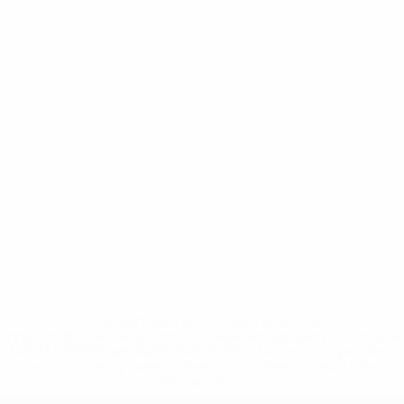
* Suspendida hasta nuevo aviso. <a
href='https://es.uefa.com/insideuefa/mediaservices/medi
148df3492859-aef1bad645a5-1000--fifa-uefa-suspenden-
a-los-clubes-y-selecciones-nacionales-rusas/'>Más
información</a>