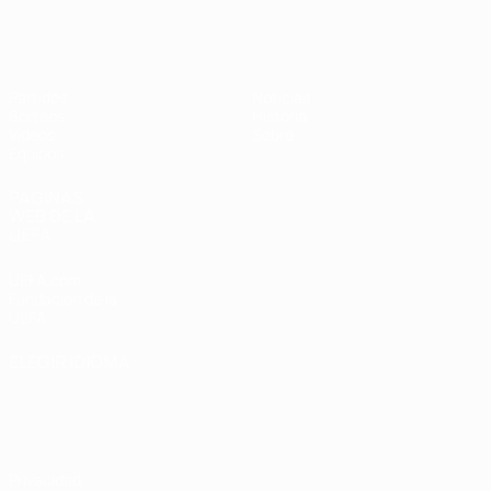
Europeo femenino sub-17 de la UEFA
Partidos
Noticias
Sorteos
Historia
Vídeos
Sobre
Equipos
PÁGINAS
WEB DE LA
UEFA
UEFA.com
Fundación de la
UEFA
ELEGIR IDIOMA
Español
English
Français
Deutsch
Русский
Español
Italiano
Português
Privacidad