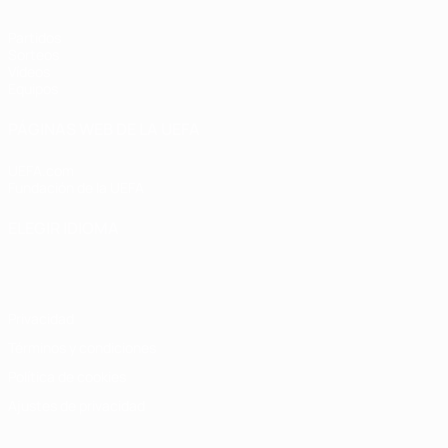
Partidos
Sorteos
Vídeos
Equipos
PÁGINAS WEB DE LA UEFA
UEFA.com
Fundación de la UEFA
ELEGIR IDIOMA
Español
English
Français
Deutsch
Русский
Español
Italiano
Privacidad
Términos y condiciones
Política de cookies
Ajustes de privacidad