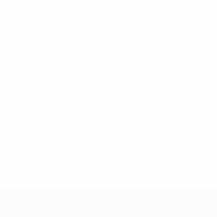
a.com/insideuefa/mediaservices/mediareleases/news/0272-14
lubes-y-selecciones-nacionales-rusas/'>Más información</