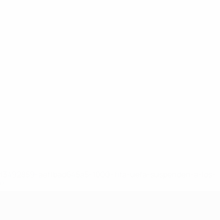
8df3492859-aef1bad645a5-1000--fifa-uefa-suspenden-a-los-
a>