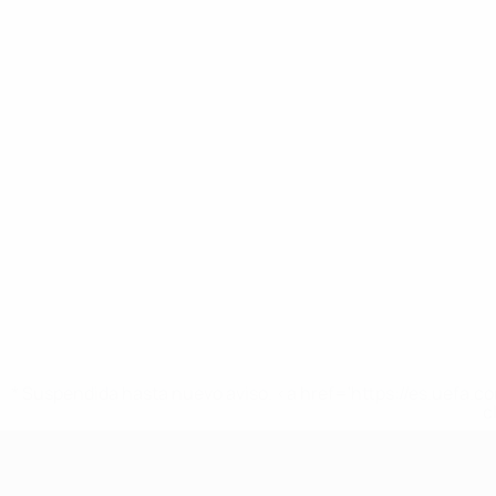
* Suspendida hasta nuevo aviso. <a href='https://es.uef
c
Europeo femenino sub-17 de la UEFA